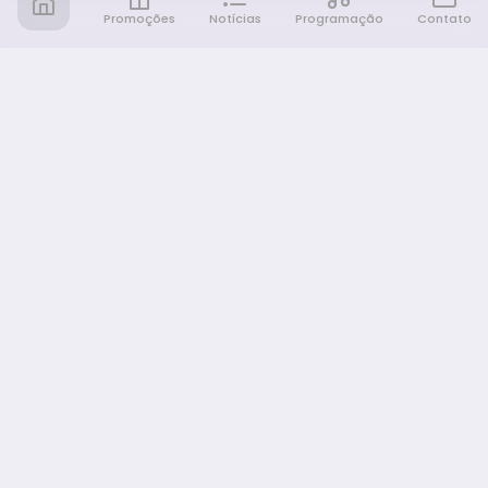
Promoções
Notícias
Programação
Contato
Notícia FM
Ligou, Virou Notícia!
NAVEGAÇÃO
Promoções
Programação
Sobre nós
Notícias
Equipe