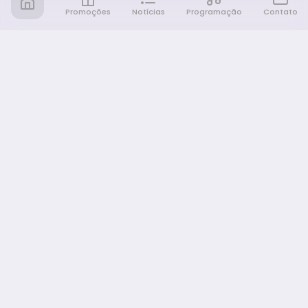
Promoções
Notícias
Programação
Contato
Notícia FM
Ligou, Virou Notícia!
NAVEGAÇÃO
Promoções
Programação
Sobre nós
Notícias
Equipe