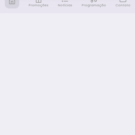
Promoções
Notícias
Programação
Contato
Notícia FM
Ligou, Virou Notícia!
NAVEGAÇÃO
Promoções
Programação
Sobre nós
Notícias
Equipe