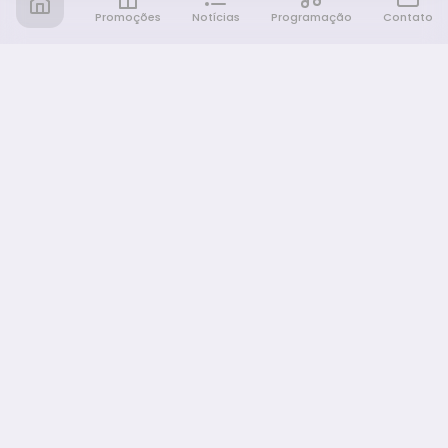
Promoções
Notícias
Programação
Contato
Notícia FM
Ligou, Virou Notícia!
NAVEGAÇÃO
Promoções
Programação
Sobre nós
Notícias
Equipe