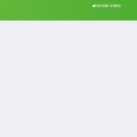
FECHAR VÍDEO
CONTATO
(19) 989314021
(19) 9 8931-4021
contato@noticiafm.com.br
comercial@noticiafm.com.br