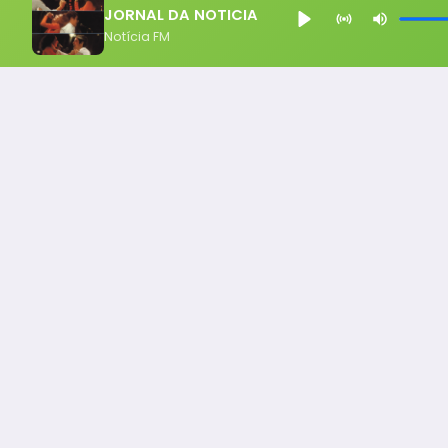
JORNAL DA NOTICIA
Notícia FM
Notícia FM
Ligou, Virou Notícia!
Todos os Direito Reservados - uHost ·
Política de P