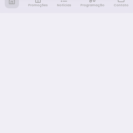
Promoções
Notícias
Programação
Contato
Notícia FM
Ligou, Virou Notícia!
NAVEGAÇÃO
Promoções
Programação
Sobre nós
Notícias
Equipe