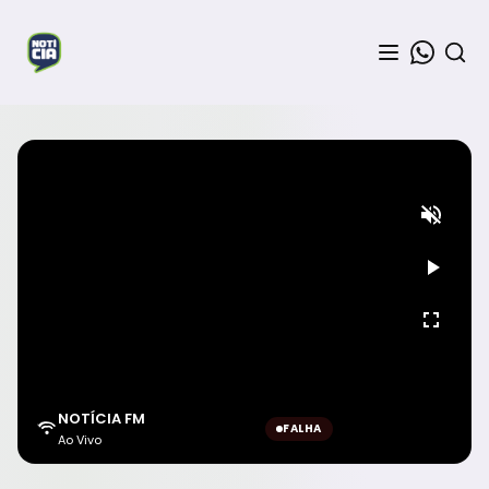
NOTÍCIA FM
FALHA
Ao Vivo
Aguardando sinal...