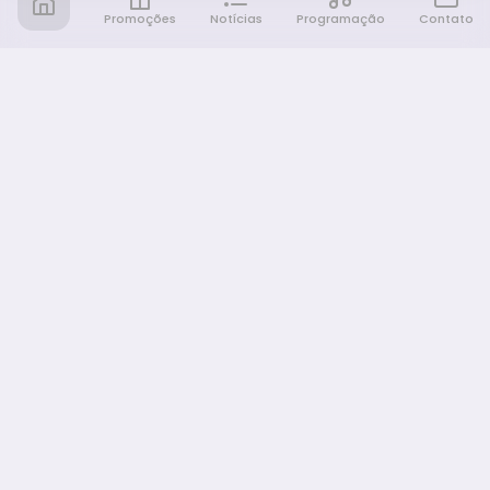
Promoções
Notícias
Programação
Contato
Notícia FM
Ligou, Virou Notícia!
NAVEGAÇÃO
Promoções
Programação
Sobre nós
Notícias
Equipe