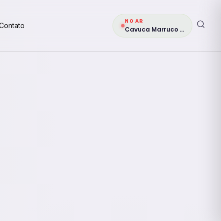
NO AR
Contato
Cavuca Marruco Véio