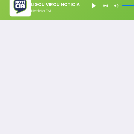
LIGOU VIROU NOTICIA
Notícia FM
Notícia FM
Ligou, Virou Notícia!
Todos os Direito Reservados - uHost ·
Política de P