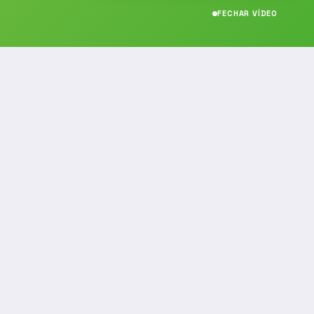
FECHAR VÍDEO
CONTATO
(19) 989314021
(19) 9 8931-4021
contato@noticiafm.com.br
comercial@noticiafm.com.br