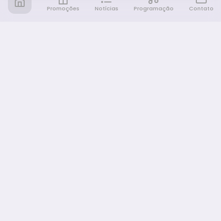
Promoções
Notícias
Programação
Contato
Notícia FM
Ligou, Virou Notícia!
NAVEGAÇÃO
Promoções
Programação
Sobre nós
Notícias
Equipe