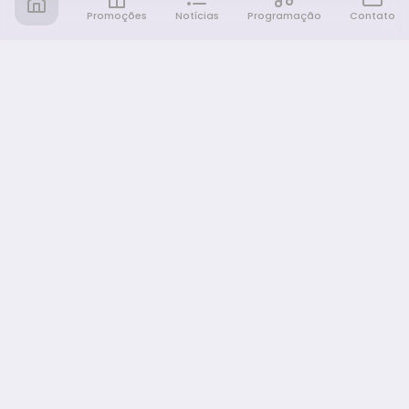
Promoções
Notícias
Programação
Contato
Notícia FM
Ligou, Virou Notícia!
NAVEGAÇÃO
Promoções
Programação
Sobre nós
Notícias
Equipe