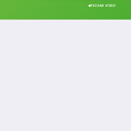
FECHAR VÍDEO
CONTATO
(19) 989314021
(19) 9 8931-4021
contato@noticiafm.com.br
comercial@noticiafm.com.br