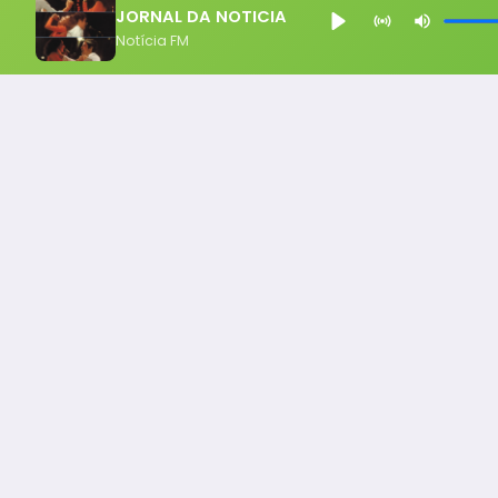
JORNAL DA NOTICIA
Notícia FM
Notícia FM
Ligou, Virou Notícia!
Todos os Direito Reservados - uHost ·
Política de P