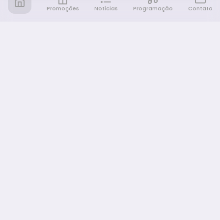
Promoções
Notícias
Programação
Contato
Notícia FM
Ligou, Virou Notícia!
NAVEGAÇÃO
Promoções
Programação
Sobre nós
Notícias
Equipe