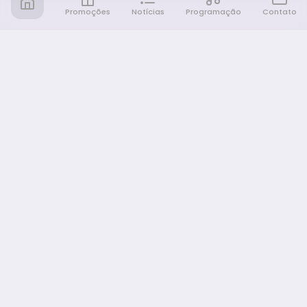
Promoções
Notícias
Programação
Contato
Notícia FM
Ligou, Virou Notícia!
NAVEGAÇÃO
Promoções
Programação
Sobre nós
Notícias
Equipe