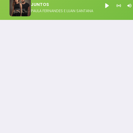
JUNTOS
PAULA FERNANDES E LUAN SANTANA
Notícia FM
Ligou, Virou Notícia!
Todos os Direito Reservados - uHost ·
Política de P