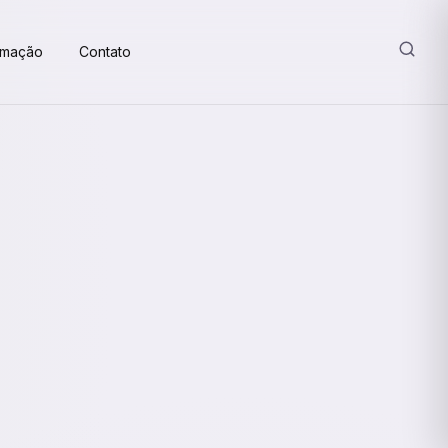
amação
Contato