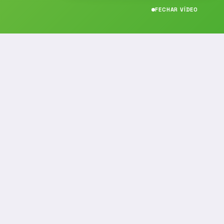
FECHAR VÍDEO
CONTATO
(19) 989314021
(19) 9 8931-4021
contato@noticiafm.com.br
comercial@noticiafm.com.br