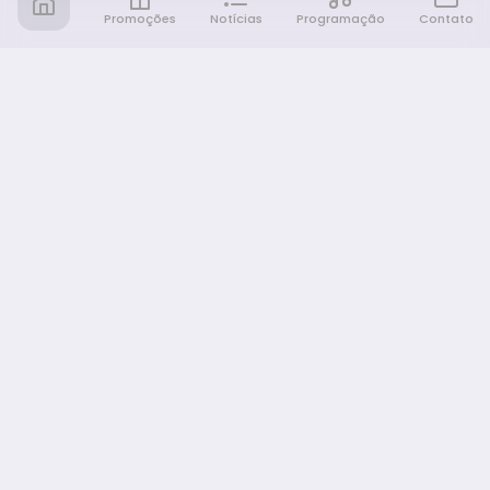
Promoções
Notícias
Programação
Contato
Notícia FM
Ligou, Virou Notícia!
NAVEGAÇÃO
Promoções
Programação
Sobre nós
Notícias
Equipe