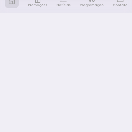
Promoções
Notícias
Programação
Contato
Notícia FM
Ligou, Virou Notícia!
NAVEGAÇÃO
Promoções
Programação
Sobre nós
Notícias
Equipe