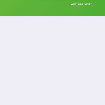
FECHAR VÍDEO
CONTATO
(19) 989314021
(19) 9 8931-4021
contato@noticiafm.com.br
comercial@noticiafm.com.br