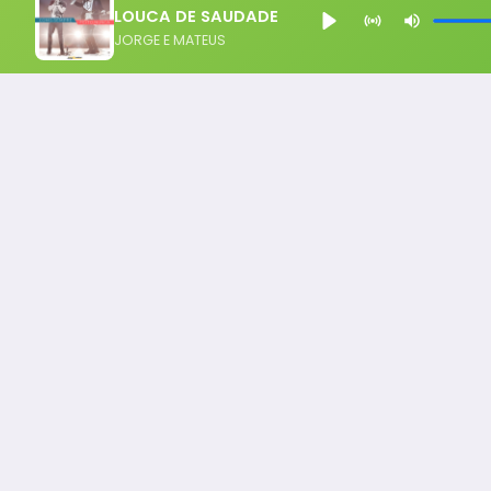
LOUCA DE SAUDADE
JORGE E MATEUS
Notícia FM
Ligou, Virou Notícia!
Todos os Direito Reservados - uHost ·
Política de P