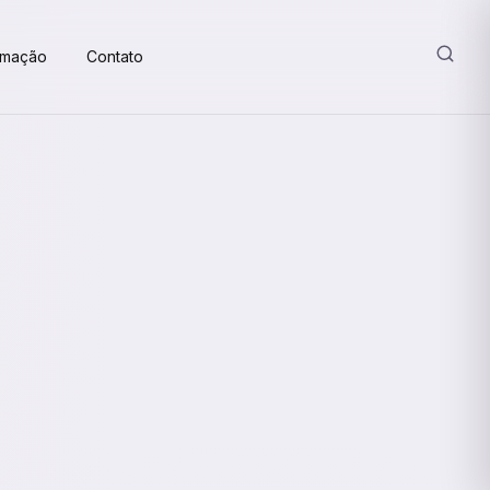
amação
Contato