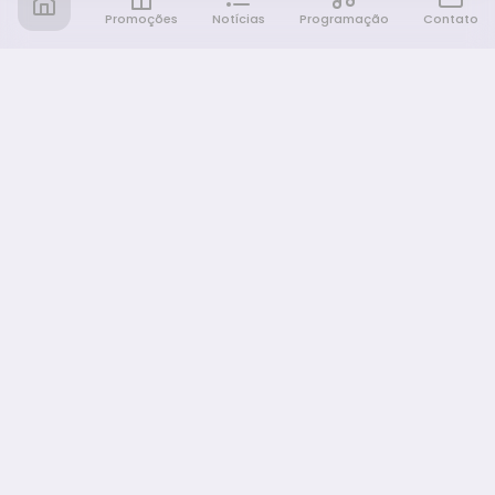
Promoções
Notícias
Programação
Contato
Notícia FM
Ligou, Virou Notícia!
NAVEGAÇÃO
Promoções
Programação
Sobre nós
Notícias
Equipe