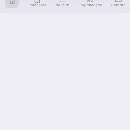
Promoções
Notícias
Programação
Contato
Notícia FM
Ligou, Virou Notícia!
NAVEGAÇÃO
Promoções
Programação
Sobre nós
Notícias
Equipe