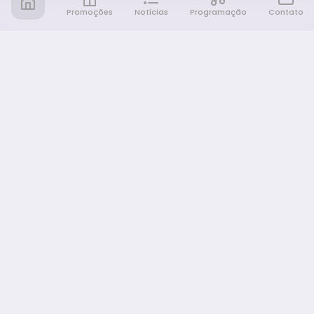
Promoções
Notícias
Programação
Contato
Notícia FM
Ligou, Virou Notícia!
NAVEGAÇÃO
Promoções
Programação
Sobre nós
Notícias
Equipe