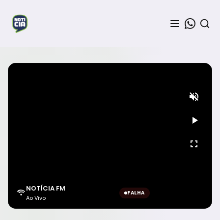
NOTÍCIA FM
FALHA
Ao Vivo
Aguardando sinal...