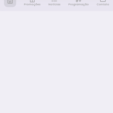
Promoções
Notícias
Programação
Contato
Notícia FM
Ligou, Virou Notícia!
NAVEGAÇÃO
Promoções
Programação
Sobre nós
Notícias
Equipe