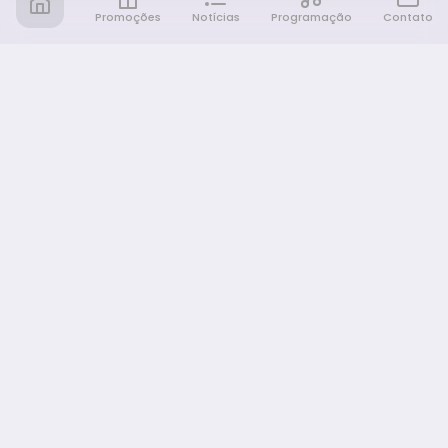
Promoções
Notícias
Programação
Contato
Notícia FM
Ligou, Virou Notícia!
NAVEGAÇÃO
Promoções
Programação
Sobre nós
Notícias
Equipe