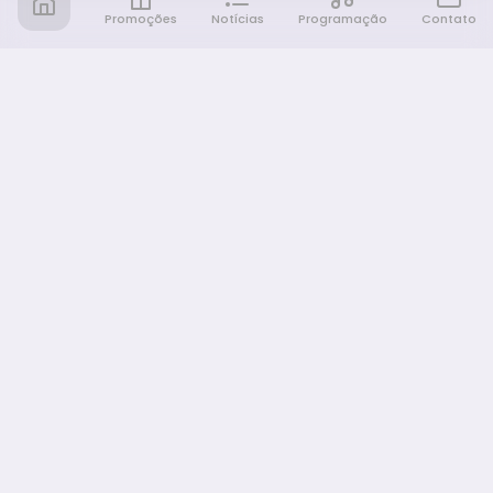
Promoções
Notícias
Programação
Contato
Notícia FM
Ligou, Virou Notícia!
NAVEGAÇÃO
Promoções
Programação
Sobre nós
Notícias
Equipe