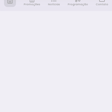
Promoções
Notícias
Programação
Contato
Notícia FM
Ligou, Virou Notícia!
NAVEGAÇÃO
Promoções
Programação
Sobre nós
Notícias
Equipe