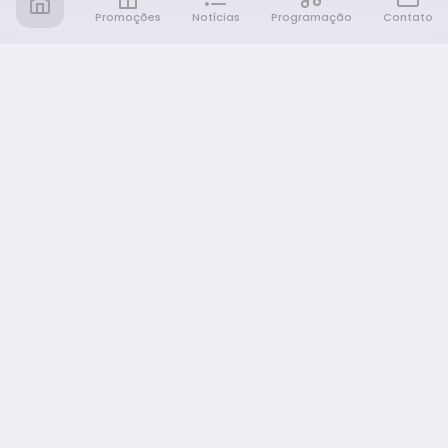
Promoções
Notícias
Programação
Contato
Notícia FM
Ligou, Virou Notícia!
NAVEGAÇÃO
Promoções
Programação
Sobre nós
Notícias
Equipe