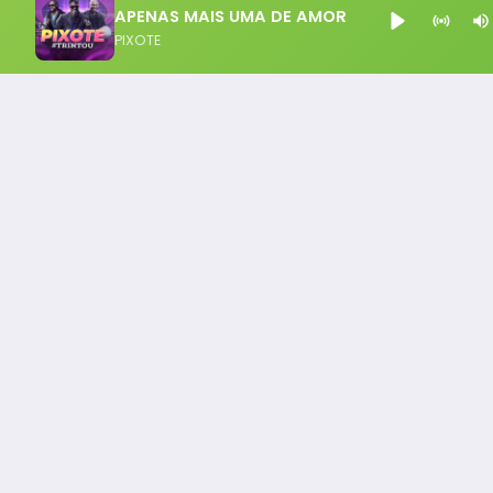
APENAS MAIS UMA DE AMOR
PIXOTE
Notícia FM
Ligou, Virou Notícia!
Todos os Direito Reservados - uHost ·
Política de P