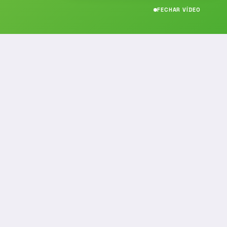
FECHAR VÍDEO
CONTATO
(19) 989314021
(19) 9 8931-4021
contato@noticiafm.com.br
comercial@noticiafm.com.br