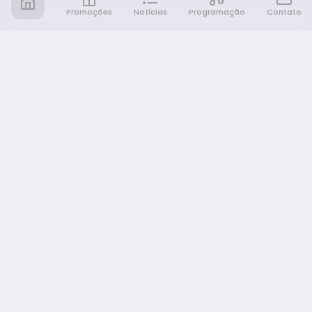
Promoções
Notícias
Programação
Contato
Notícia FM
Ligou, Virou Notícia!
NAVEGAÇÃO
Promoções
Programação
Sobre nós
Notícias
Equipe