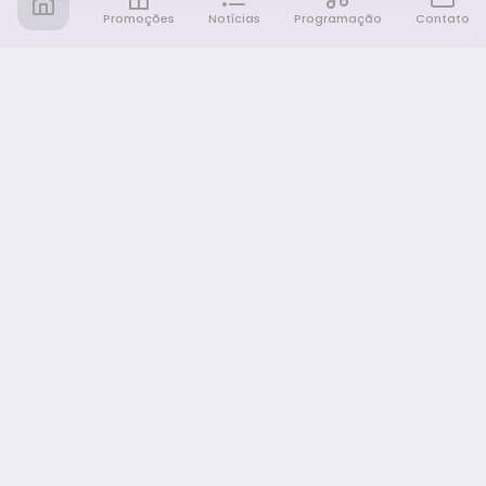
Promoções
Notícias
Programação
Contato
Notícia FM
Ligou, Virou Notícia!
NAVEGAÇÃO
Promoções
Programação
Sobre nós
Notícias
Equipe