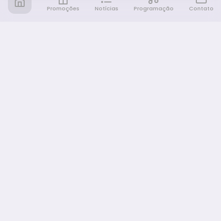
Promoções
Notícias
Programação
Contato
Notícia FM
Ligou, Virou Notícia!
NAVEGAÇÃO
Promoções
Programação
Sobre nós
Notícias
Equipe