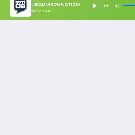
LIGOU VIROU NOTICIA
Notícia FM
Notícia FM
Ligou, Virou Notícia!
Todos os Direito Reservados - uHost ·
Política de P