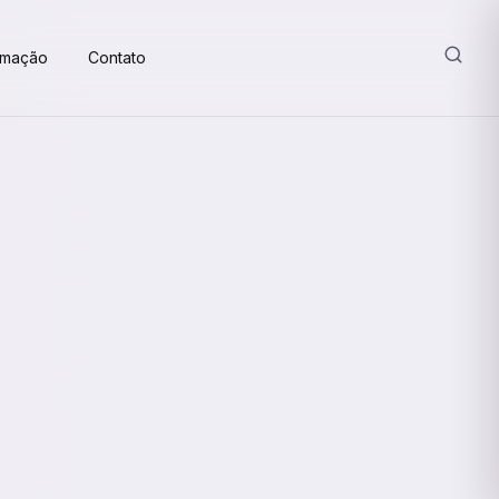
amação
Contato