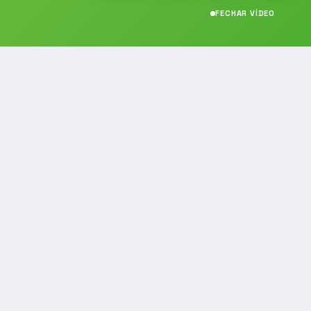
FECHAR VÍDEO
CONTATO
(19) 989314021
(19) 9 8931-4021
contato@noticiafm.com.br
comercial@noticiafm.com.br