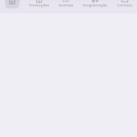
Promoções
Notícias
Programação
Contato
Notícia FM
Ligou, Virou Notícia!
NAVEGAÇÃO
Promoções
Programação
Sobre nós
Notícias
Equipe