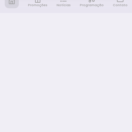
Promoções
Notícias
Programação
Contato
Notícia FM
Ligou, Virou Notícia!
NAVEGAÇÃO
Promoções
Programação
Sobre nós
Notícias
Equipe