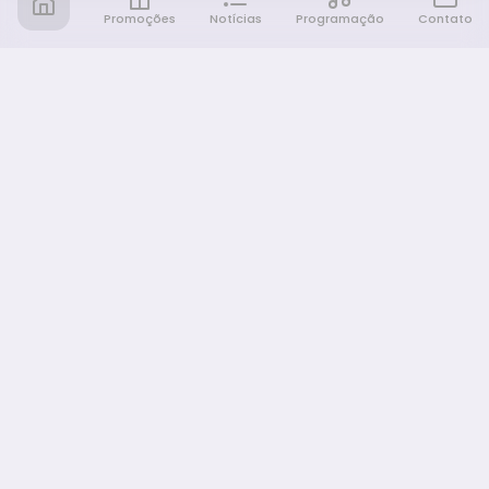
Promoções
Notícias
Programação
Contato
Notícia FM
Ligou, Virou Notícia!
NAVEGAÇÃO
Promoções
Programação
Sobre nós
Notícias
Equipe