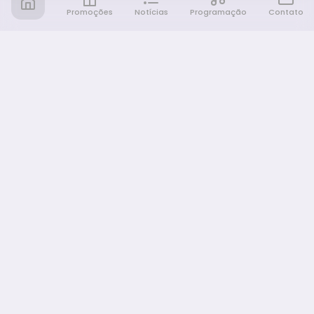
Promoções
Notícias
Programação
Contato
Notícia FM
Ligou, Virou Notícia!
NAVEGAÇÃO
Promoções
Programação
Sobre nós
Notícias
Equipe