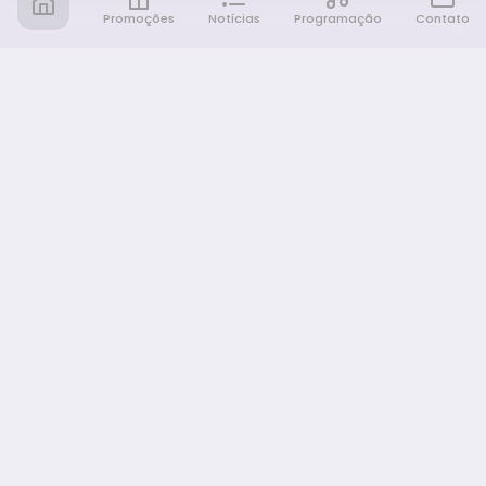
Promoções
Notícias
Programação
Contato
Notícia FM
Ligou, Virou Notícia!
NAVEGAÇÃO
Promoções
Programação
Sobre nós
Notícias
Equipe