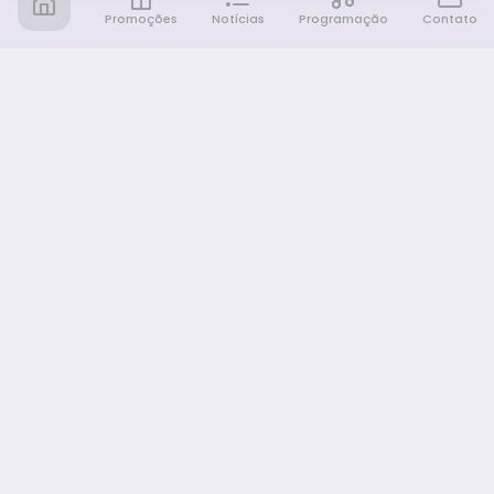
Promoções
Notícias
Programação
Contato
Notícia FM
Ligou, Virou Notícia!
NAVEGAÇÃO
Promoções
Programação
Sobre nós
Notícias
Equipe