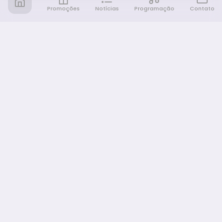
Promoções
Notícias
Programação
Contato
Notícia FM
Ligou, Virou Notícia!
NAVEGAÇÃO
Promoções
Programação
Sobre nós
Notícias
Equipe