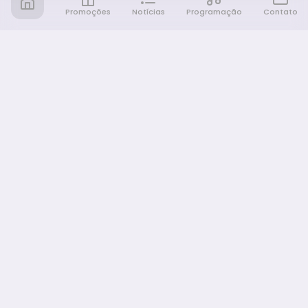
Promoções
Notícias
Programação
Contato
Notícia FM
Ligou, Virou Notícia!
NAVEGAÇÃO
Promoções
Programação
Sobre nós
Notícias
Equipe