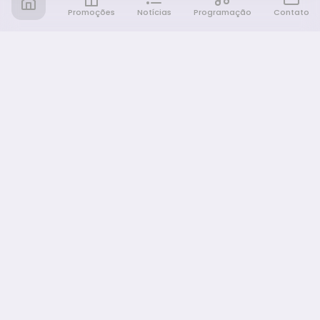
Promoções
Notícias
Programação
Contato
Notícia FM
Ligou, Virou Notícia!
NAVEGAÇÃO
Promoções
Programação
Sobre nós
Notícias
Equipe