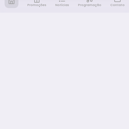
Promoções
Notícias
Programação
Contato
Notícia FM
Ligou, Virou Notícia!
NAVEGAÇÃO
Promoções
Programação
Sobre nós
Notícias
Equipe