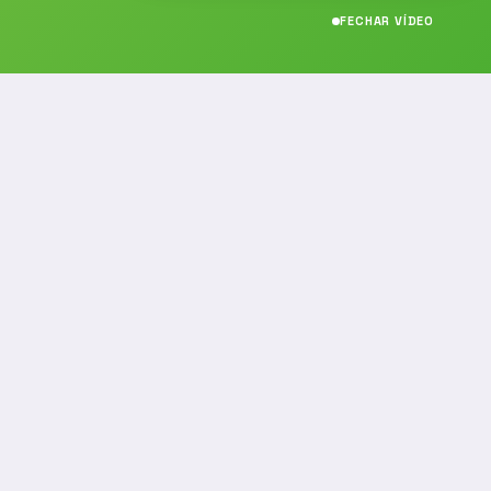
FECHAR VÍDEO
CONTATO
(19) 989314021
(19) 9 8931-4021
contato@noticiafm.com.br
comercial@noticiafm.com.br