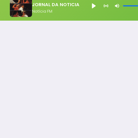
JORNAL DA NOTICIA
Notícia FM
Notícia FM
Ligou, Virou Notícia!
Todos os Direito Reservados - uHost ·
Política de P