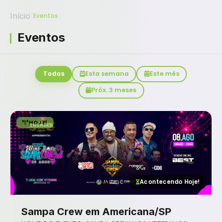
Início
/
Eventos
Eventos
Todos
Esta semana
Este mês
Próx. 3 meses
HOJE!
Acontecendo Hoje!
Sampa Crew em Americana/SP