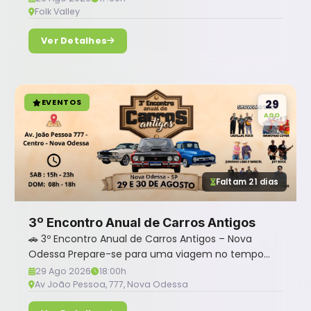
Folk Valley
Ver Detalhes
EVENTOS
29
AGO
Faltam 21 dias
3º Encontro Anual de Carros Antigos
🚗 3º Encontro Anual de Carros Antigos – Nova
Odessa Prepare-se para uma viagem no tempo
sobre...
29 Ago 2026
18:00h
Av João Pessoa, 777, Nova Odessa