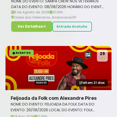
NOME DO EVENTO: SAMPA CREW NOS VETERANOS
DATA DO EVENTO: 08/08/2026 HORÁRIO DO EVENTO:
8 de Agosto de 2026
21H LOCAL DO EVENTO: Clube Veteranos
21:00h
Clube dos Veteranos, Americana/SP
Ver Detalhes
Entrada Gratuita
EVENTOS
29
AGO
Faltam 21 dias
Feijoada da Folk com Alexandre Pires
NOME DO EVENTO: FEIJOADA DA FOLK DATA DO
EVENTO: 29/08/2026 LOCAL DO EVENTO: FOLK...
29 Ago 2026
17:00h