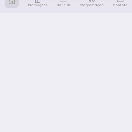
Promoções
Notícias
Programação
Contato
Notícia FM
Ligou, Virou Notícia!
NAVEGAÇÃO
Promoções
Programação
Sobre nós
Notícias
Equipe