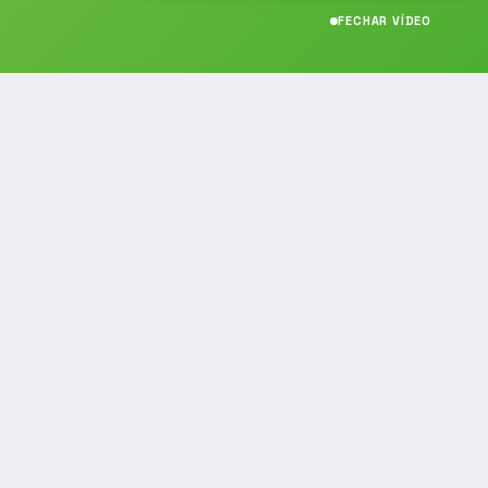
FECHAR VÍDEO
CONTATO
(19) 989314021
(19) 9 8931-4021
contato@noticiafm.com.br
comercial@noticiafm.com.br