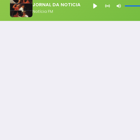
JORNAL DA NOTICIA
Notícia FM
Notícia FM
Ligou, Virou Notícia!
Todos os Direito Reservados - uHost ·
Política de P