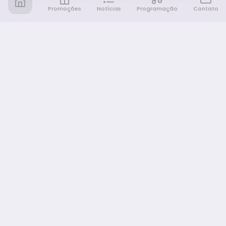
Promoções
Notícias
Programação
Contato
Notícia FM
Ligou, Virou Notícia!
NAVEGAÇÃO
Promoções
Programação
Sobre nós
Notícias
Equipe